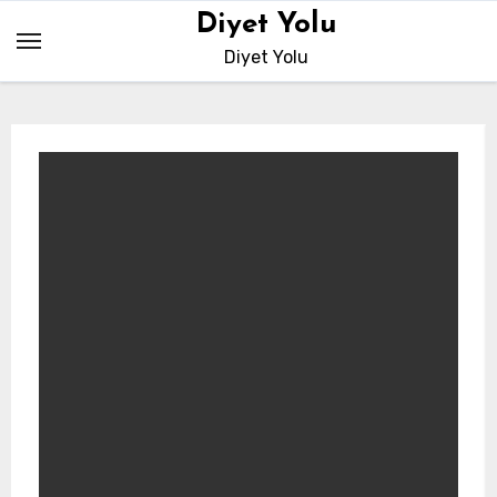
Skip
Diyet Yolu
to
Diyet Yolu
content