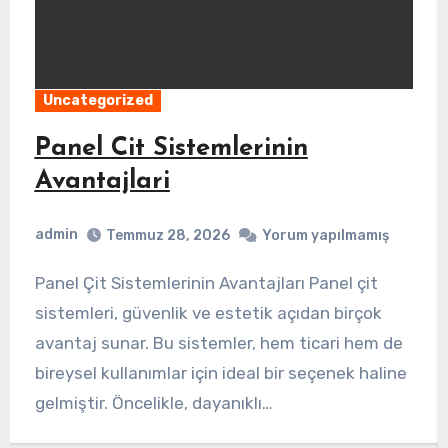
Uncategorized
erinin
İzmirde Evlere Pla
Teslimati
admin
Yorum yapılmamış
Temmuz 28, 2026
İzmir’de Evlere PlayStation Teslimatı Bu
etik açıdan birçok
makalede, İzmir’de evlere Pl
r, hem ticari hem de
hizmetinin nasıl işlediğini, av
eal bir seçenek haline
kullanıcı deneyimlerini incele
klı…
bir oyun deneyimi için doğru 
yardımcı olacağız. İzmir’de, 