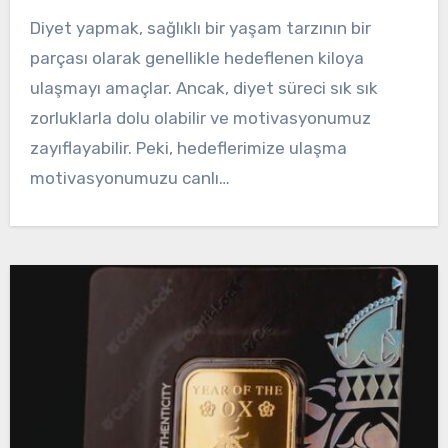
Diyet yapmak, sağlıklı bir yaşam tarzının bir
parçası olarak genellikle hedeflenen kiloya
ulaşmayı amaçlar. Ancak, diyet süreci sık sık
zorluklarla dolu olabilir ve motivasyonumuz
zayıflayabilir. Peki, hedeflerimize ulaşma
motivasyonumuzu canlı…