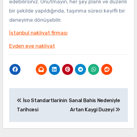
edebilirsiniz. Unutmayın, her şey planlı ve düzenli
bir şekilde yapıldığında, taşınma süreci keyifli bir
deneyime dönüşebilir.
İstanbul nakliyat firması
Evden eve nakliyat
Yazı
İso Standartlarinin
Sanal Bahis Nedeniyle
gezinmesi
Tarihcesi
Artan Kaygi Duzeyi