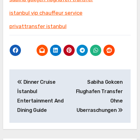
istanbul vip chauffeur service
privattransfer istanbul
Yazı
Dinner Cruise
Sabiha Gokcen
gezinmesi
İstanbul
Flughafen Transfer
Entertainment And
Ohne
Dining Guide
Uberraschungen