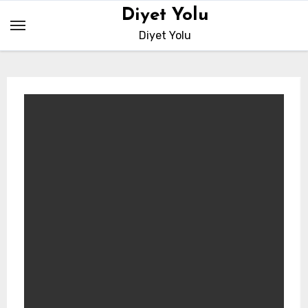
Skip
Diyet Yolu
to
Diyet Yolu
content