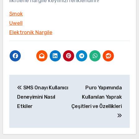
likitlerle nargile keyfinizi renklendirin!
Smok
Uwell
Elektronik Nargile
Yazı
SMS Onayı Kullanıcı
Puro Yapımında
gezinmesi
Deneyimini Nasıl
Kullanılan Yaprak
Etkiler
Çeşitleri ve Özellikleri