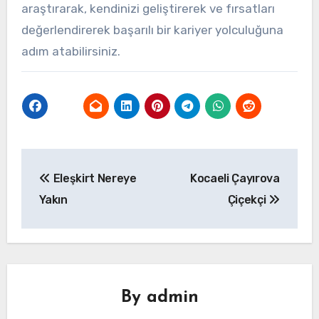
araştırarak, kendinizi geliştirerek ve fırsatları
değerlendirerek başarılı bir kariyer yolculuğuna
adım atabilirsiniz.
Yazı
Eleşkirt Nereye
Kocaeli Çayırova
gezinmesi
Yakın
Çiçekçi
By
admin