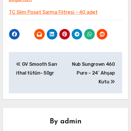
TÇ Slim Poşet Sarma Filtresi – 40 adet
Yazı
GV Smooth Sarı
Nub Sungrown 460
gezinmesi
ithal tütün- 50gr
Puro – 24´ Ahşap
Kutu
By
admin