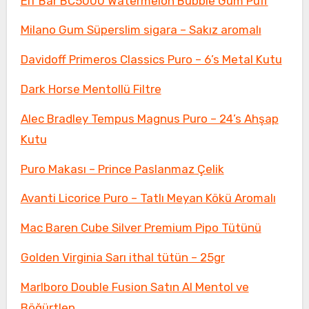
Elf Bar BC5000 Watermelon Bubble Gum Puff
Milano Gum Süperslim sigara – Sakız aromalı
Davidoff Primeros Classics Puro – 6’s Metal Kutu
Dark Horse Mentollü Filtre
Alec Bradley Tempus Magnus Puro – 24’s Ahşap
Kutu
Puro Makası – Prince Paslanmaz Çelik
Avanti Licorice Puro – Tatlı Meyan Kökü Aromalı
Mac Baren Cube Silver Premium Pipo Tütünü
Golden Virginia Sarı ithal tütün – 25gr
Marlboro Double Fusion Satın Al Mentol ve
Böğürtlen