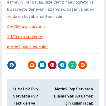
etmeyin. Her savaş, size yeni bir şey öğretir ve
bu süreçte deneyim kazanmak, başarıya giden
yolda en büyük anahtarınızdır!
65-250 pvp serverler
1-120 pvp serverler
metin2 pvp sunucular
Yazı
Metin2 Pvp
Metin2 Pvp Serverda
gezinmesi
Serverda PvP
Düşmanları Alt Etmek
Taktikleri ve
İçin Kullanılacak