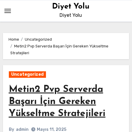
Skip
Diyet Yolu
to
Diyet Yolu
content
Home
Uncategorized
Metin2 Pvp Serverda Başarı İçin Gereken Yükseltme
Stratejileri
Uncategorized
Metin2 Pvp Serverda
Başarı İçin Gereken
Yükseltme Stratejileri
By
admin
Mayıs 11, 2025