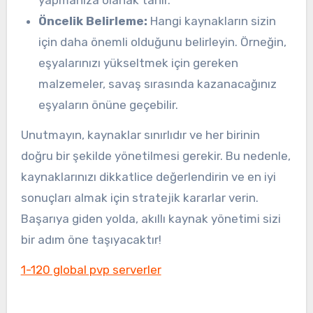
Öncelik Belirleme:
Hangi kaynakların sizin
için daha önemli olduğunu belirleyin. Örneğin,
eşyalarınızı yükseltmek için gereken
malzemeler, savaş sırasında kazanacağınız
eşyaların önüne geçebilir.
Unutmayın, kaynaklar sınırlıdır ve her birinin
doğru bir şekilde yönetilmesi gerekir. Bu nedenle,
kaynaklarınızı dikkatlice değerlendirin ve en iyi
sonuçları almak için stratejik kararlar verin.
Başarıya giden yolda, akıllı kaynak yönetimi sizi
bir adım öne taşıyacaktır!
1-120 global pvp serverler