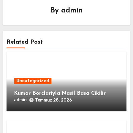
By
admin
Related Post
Uncategorized
Kumar Borclariyla Nasil Basa Cikilir
admin
Temmuz 28, 2026