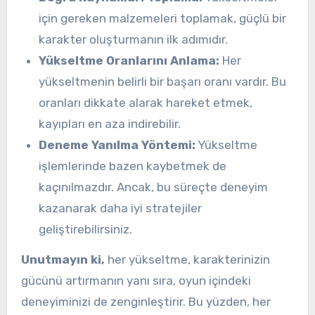
için gereken malzemeleri toplamak, güçlü bir
karakter oluşturmanın ilk adımıdır.
Yükseltme Oranlarını Anlama:
Her
yükseltmenin belirli bir başarı oranı vardır. Bu
oranları dikkate alarak hareket etmek,
kayıpları en aza indirebilir.
Deneme Yanılma Yöntemi:
Yükseltme
işlemlerinde bazen kaybetmek de
kaçınılmazdır. Ancak, bu süreçte deneyim
kazanarak daha iyi stratejiler
geliştirebilirsiniz.
Unutmayın ki,
her yükseltme, karakterinizin
gücünü artırmanın yanı sıra, oyun içindeki
deneyiminizi de zenginleştirir. Bu yüzden, her