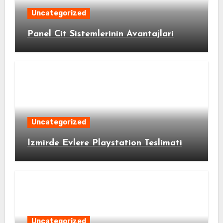
Uncategorized
Panel Cit Sistemlerinin Avantajlari
Uncategorized
İzmirde Evlere Playstation Teslimati
Uncategorized