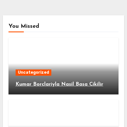
You Missed
Uncategorized
Kumar Borclariyla Nasil Basa Cikilir