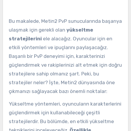
Bu makalede, Metin2 PvP sunucularında başarıya
ulaşmak için gerekli olan
yükseltme
stratejilerini
ele alacağız. Oyuncular için en
etkili yöntemleri ve ipuçlarını paylaşacağız.
Başarılı bir PvP deneyimi için, karakterinizi
güçlendirmek ve rakiplerinizi alt etmek için doğru
stratejilere sahip olmanız şart. Peki, bu
stratejiler neler? İşte, Metin2 dünyasında öne
çıkmanızı sağlayacak bazı önemli noktalar:
Yükseltme yöntemleri, oyuncuların karakterlerini
güçlendirmek için kullanabileceği çeşitli
stratejilerdir. Bu bölümde, en etkili yükseltme
tekniklerini inceleyeceğiz.
Özellikle,