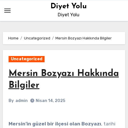
Skip
Diyet Yolu
to
Diyet Yolu
content
Home
Uncategorized
Mersin Bozyazı Hakkında Bilgiler
Uncategorized
Mersin Bozyazı Hakkında
Bilgiler
By
admin
Nisan 14, 2025
Mersin’in güzel bir ilçesi olan Bozyazı
, tarihi