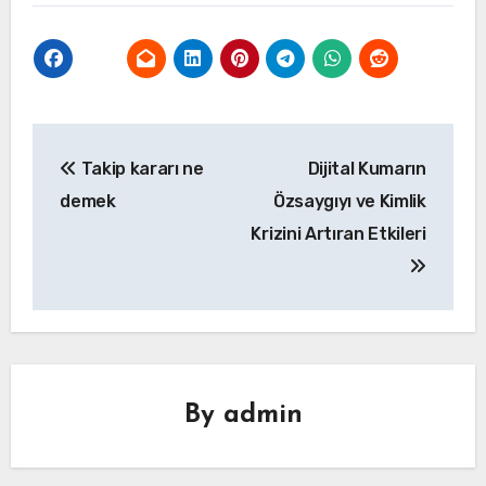
Yazı
Takip kararı ne
Dijital Kumarın
gezinmesi
demek
Özsaygıyı ve Kimlik
Krizini Artıran Etkileri
By
admin