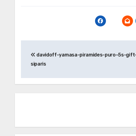
Yazı
davidoff-yamasa-piramides-puro–5s-gift
gezinmesi
siparis