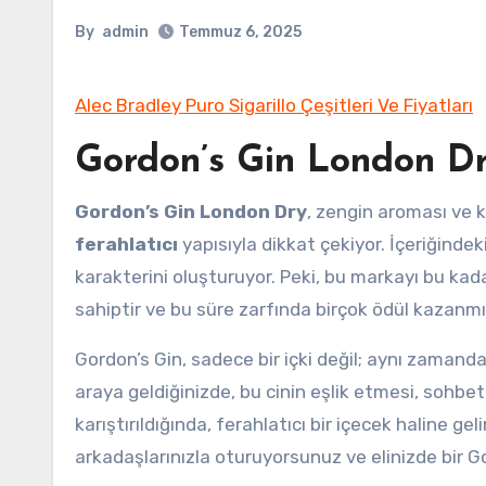
By
admin
Temmuz 6, 2025
Alec Bradley Puro Sigarillo Çeşitleri Ve Fiyatları
Gordon’s Gin London 
Gordon’s Gin London Dry
, zengin aroması ve kl
ferahlatıcı
yapısıyla dikkat çekiyor. İçeriğindek
karakterini oluşturuyor. Peki, bu markayı bu kad
sahiptir ve bu süre zarfında birçok ödül kazanmı
Gordon’s Gin, sadece bir içki değil; aynı zamanda
araya geldiğinizde, bu cinin eşlik etmesi, sohbetle
karıştırıldığında, ferahlatıcı bir içecek haline g
arkadaşlarınızla oturuyorsunuz ve elinizde bir Go