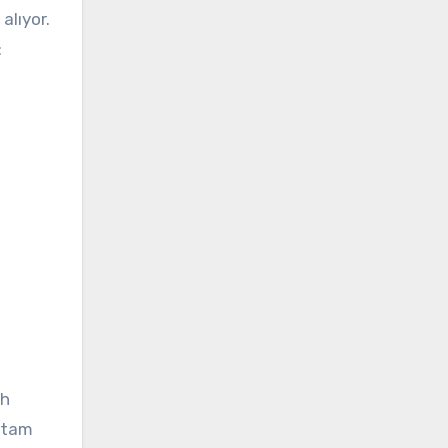
alıyor.
:
ih
n tam