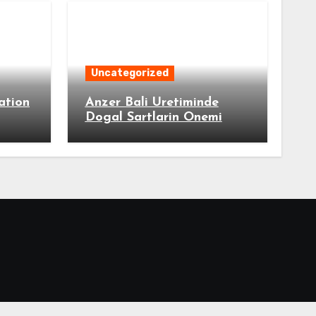
Uncategorized
ation
Anzer Bali Uretiminde
Dogal Sartlarin Onemi