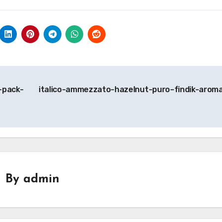
-pack-
italico-ammezzato-hazelnut-puro–findik-aroma
By
admin