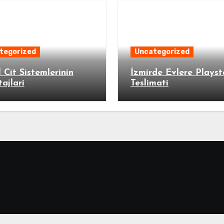
tegorized
Uncategorized
 Cit Sistemlerinin
İzmirde Evlere Playst
ajlari
Teslimati