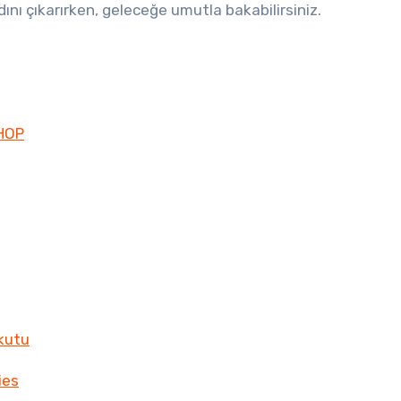
nı çıkarırken, geleceğe umutla bakabilirsiniz.
SHOP
 kutu
ies