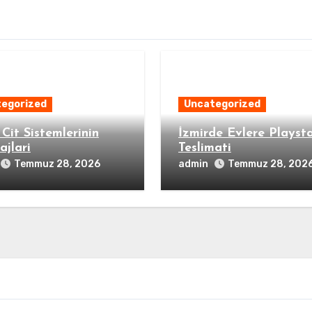
egorized
Uncategorized
Cit Sistemlerinin
İzmirde Evlere Playst
ajlari
Teslimati
admin
Temmuz 28, 2026
Temmuz 28, 202