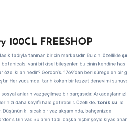
Dry 100CL FREESHOP
asik tadıyla tanınan bir cin markasıdır. Bu cin, özellikle
şe
i botanicals, yani bitkisel bileşenler, bu cinin kendine has
ar özel kılan nedir? Gordon’s, 1769’dan beri süregelen bir
ştır. Her yudumda, tarih kokan bir lezzet deneyimi sunuyo
 sosyal anların vazgeçilmez bir parçasıdır. Arkadaşlarınızl
rinizi daha keyifli hale getirebilir. Özellikle,
tonik su
ile
elir. Düşünün ki, sıcak bir yaz akşamında, bahçenizde
rdon’s Gin var. Bu anın tadı, başka hiçbir şeyle kıyaslan