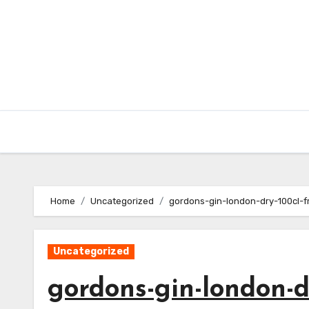
Skip
to
content
Home
Uncategorized
gordons-gin-london-dry-100cl-
Uncategorized
gordons-gin-london-d