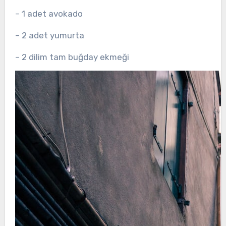
– 1 adet avokado
– 2 adet yumurta
– 2 dilim tam buğday ekmeği