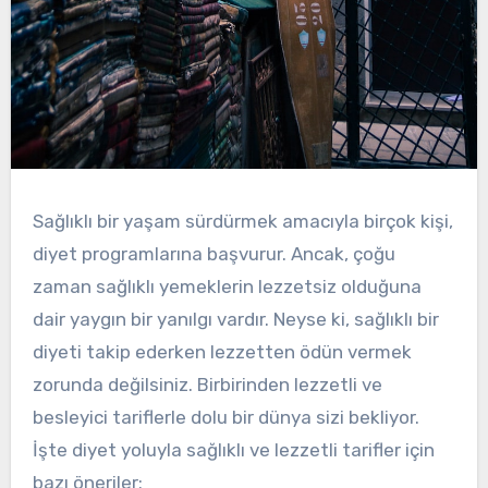
Sağlıklı bir yaşam sürdürmek amacıyla birçok kişi,
diyet programlarına başvurur. Ancak, çoğu
zaman sağlıklı yemeklerin lezzetsiz olduğuna
dair yaygın bir yanılgı vardır. Neyse ki, sağlıklı bir
diyeti takip ederken lezzetten ödün vermek
zorunda değilsiniz. Birbirinden lezzetli ve
besleyici tariflerle dolu bir dünya sizi bekliyor.
İşte diyet yoluyla sağlıklı ve lezzetli tarifler için
bazı öneriler: