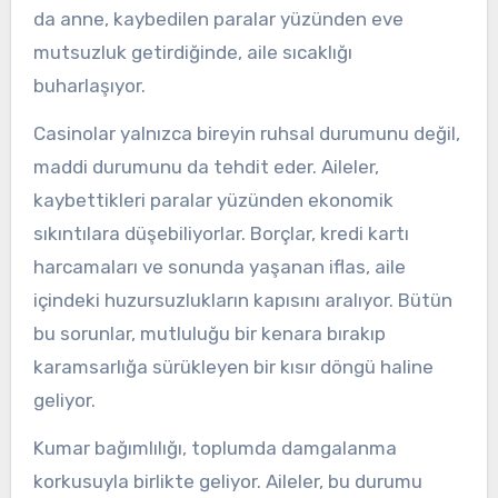
da anne, kaybedilen paralar yüzünden eve
mutsuzluk getirdiğinde, aile sıcaklığı
buharlaşıyor.
Casinolar yalnızca bireyin ruhsal durumunu değil,
maddi durumunu da tehdit eder. Aileler,
kaybettikleri paralar yüzünden ekonomik
sıkıntılara düşebiliyorlar. Borçlar, kredi kartı
harcamaları ve sonunda yaşanan iflas, aile
içindeki huzursuzlukların kapısını aralıyor. Bütün
bu sorunlar, mutluluğu bir kenara bırakıp
karamsarlığa sürükleyen bir kısır döngü haline
geliyor.
Kumar bağımlılığı, toplumda damgalanma
korkusuyla birlikte geliyor. Aileler, bu durumu