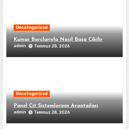
Uncategorized
Kumar Borclariyla Nasil Basa Cikilir
admin
Temmuz 28, 2026
Uncategorized
Panel Cit Sistemlerinin Avantajlari
admin
Temmuz 28, 2026