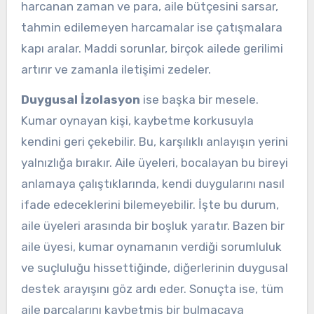
harcanan zaman ve para, aile bütçesini sarsar,
tahmin edilemeyen harcamalar ise çatışmalara
kapı aralar. Maddi sorunlar, birçok ailede gerilimi
artırır ve zamanla iletişimi zedeler.
Duygusal İzolasyon
ise başka bir mesele.
Kumar oynayan kişi, kaybetme korkusuyla
kendini geri çekebilir. Bu, karşılıklı anlayışın yerini
yalnızlığa bırakır. Aile üyeleri, bocalayan bu bireyi
anlamaya çalıştıklarında, kendi duygularını nasıl
ifade edeceklerini bilemeyebilir. İşte bu durum,
aile üyeleri arasında bir boşluk yaratır. Bazen bir
aile üyesi, kumar oynamanın verdiği sorumluluk
ve suçluluğu hissettiğinde, diğerlerinin duygusal
destek arayışını göz ardı eder. Sonuçta ise, tüm
aile parçalarını kaybetmiş bir bulmacaya