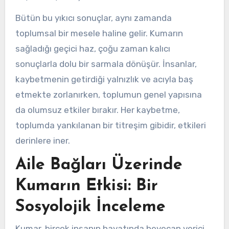
Bütün bu yıkıcı sonuçlar, aynı zamanda
toplumsal bir mesele haline gelir. Kumarın
sağladığı geçici haz, çoğu zaman kalıcı
sonuçlarla dolu bir sarmala dönüşür. İnsanlar,
kaybetmenin getirdiği yalnızlık ve acıyla baş
etmekte zorlanırken, toplumun genel yapısına
da olumsuz etkiler bırakır. Her kaybetme,
toplumda yankılanan bir titreşim gibidir, etkileri
derinlere iner.
Aile Bağları Üzerinde
Kumarın Etkisi: Bir
Sosyolojik İnceleme
Kumar, birçok insanın hayatında heyecan verici