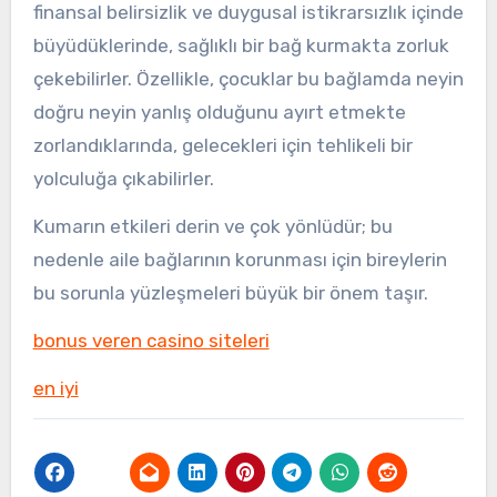
finansal belirsizlik ve duygusal istikrarsızlık içinde
büyüdüklerinde, sağlıklı bir bağ kurmakta zorluk
çekebilirler. Özellikle, çocuklar bu bağlamda neyin
doğru neyin yanlış olduğunu ayırt etmekte
zorlandıklarında, gelecekleri için tehlikeli bir
yolculuğa çıkabilirler.
Kumarın etkileri derin ve çok yönlüdür; bu
nedenle aile bağlarının korunması için bireylerin
bu sorunla yüzleşmeleri büyük bir önem taşır.
bonus veren casino siteleri
en iyi