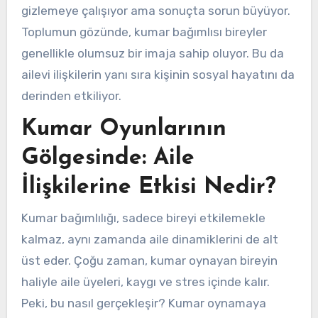
gizlemeye çalışıyor ama sonuçta sorun büyüyor.
Toplumun gözünde, kumar bağımlısı bireyler
genellikle olumsuz bir imaja sahip oluyor. Bu da
ailevi ilişkilerin yanı sıra kişinin sosyal hayatını da
derinden etkiliyor.
Kumar Oyunlarının
Gölgesinde: Aile
İlişkilerine Etkisi Nedir?
Kumar bağımlılığı, sadece bireyi etkilemekle
kalmaz, aynı zamanda aile dinamiklerini de alt
üst eder. Çoğu zaman, kumar oynayan bireyin
haliyle aile üyeleri, kaygı ve stres içinde kalır.
Peki, bu nasıl gerçekleşir? Kumar oynamaya