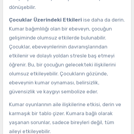
dönüşebilir.
Çocuklar Üzerindeki Etkileri
ise daha da derin.
Kumar bağımlılığı olan bir ebeveyn, çocuğun
gelişiminde olumsuz etkilerde bulunabilir.
Çocuklar, ebeveynlerinin davranışlarından
etkilenir ve dolaylı yoldan stresle baş etmeyi
öğrenir. Bu, bir çocuğun gelecekteki ilişkilerini
olumsuz etkileyebilir. Çocukların gözünde,
ebeveynin kumar oynaması, belirsizlik,
güvensizlik ve kaygıyı sembolize eder.
Kumar oyunlarının aile ilişkilerine etkisi, derin ve
karmaşık bir tablo çizer. Kumara bağlı olarak
yaşanan sorunlar, sadece bireyleri değil, tüm
aileyi etkileyebilir.