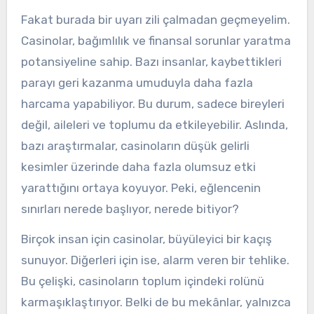
Fakat burada bir uyarı zili çalmadan geçmeyelim.
Casinolar, bağımlılık ve finansal sorunlar yaratma
potansiyeline sahip. Bazı insanlar, kaybettikleri
parayı geri kazanma umuduyla daha fazla
harcama yapabiliyor. Bu durum, sadece bireyleri
değil, aileleri ve toplumu da etkileyebilir. Aslında,
bazı araştırmalar, casinoların düşük gelirli
kesimler üzerinde daha fazla olumsuz etki
yarattığını ortaya koyuyor. Peki, eğlencenin
sınırları nerede başlıyor, nerede bitiyor?
Birçok insan için casinolar, büyüleyici bir kaçış
sunuyor. Diğerleri için ise, alarm veren bir tehlike.
Bu çelişki, casinoların toplum içindeki rolünü
karmaşıklaştırıyor. Belki de bu mekânlar, yalnızca