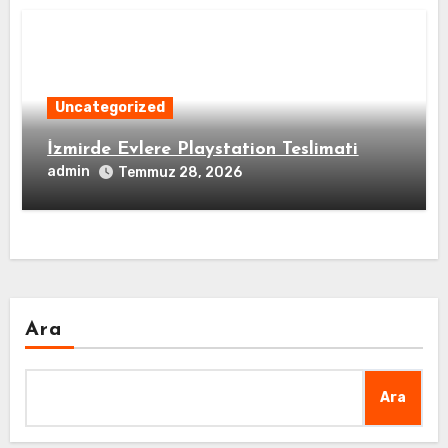
Uncategorized
İzmirde Evlere Playstation Teslimati
admin
Temmuz 28, 2026
Ara
Ara