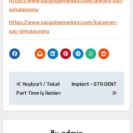
https://www.sacgolgemerkezi.com/ankara-sac-
simulasyonu
https://www.sacgolgemerkezi.com/karaman-
sac-simulasyonu
Yazı
Yeşilyurt / Tokat
İmplant – STR DENT
gezinmesi
Part Time İş İlanları