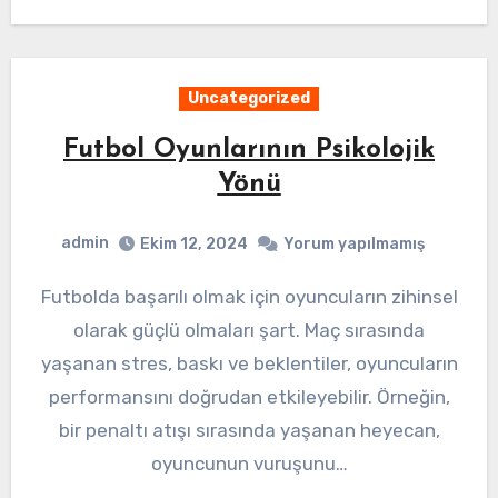
Uncategorized
Futbol Oyunlarının Psikolojik
Yönü
admin
Ekim 12, 2024
Yorum yapılmamış
Futbolda başarılı olmak için oyuncuların zihinsel
olarak güçlü olmaları şart. Maç sırasında
yaşanan stres, baskı ve beklentiler, oyuncuların
performansını doğrudan etkileyebilir. Örneğin,
bir penaltı atışı sırasında yaşanan heyecan,
oyuncunun vuruşunu…