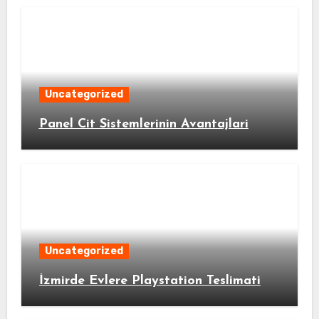
Uncategorized
Panel Cit Sistemlerinin Avantajlari
Uncategorized
İzmirde Evlere Playstation Teslimati