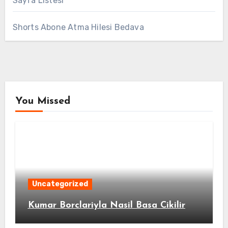
Sayfa Listesi
Shorts Abone Atma Hilesi Bedava
You Missed
Uncategorized
Kumar Borclariyla Nasil Basa Cikilir