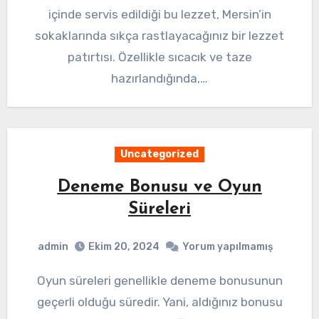
içinde servis edildiği bu lezzet, Mersin’in
sokaklarında sıkça rastlayacağınız bir lezzet
patırtısı. Özellikle sıcacık ve taze
hazırlandığında,…
Uncategorized
Deneme Bonusu ve Oyun
Süreleri
admin
Ekim 20, 2024
Yorum yapılmamış
Oyun süreleri genellikle deneme bonusunun
geçerli olduğu süredir. Yani, aldığınız bonusu